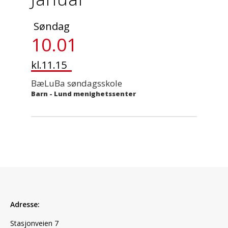
Søndag
10.01
kl.11.15
BæLuBa søndagsskole
Barn
-
Lund menighetssenter
Adresse:
Stasjonveien 7