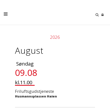
LIVETS GANG
2026
BARN OG UNGE
August
VOKSNE
KIRKER
Søndag
OM OSS
09.08
KALENDER
kl.11.00
GRAVFERD OG GRAVPLASS
Friluftsgudstjeneste
Husmannsplassen Haien